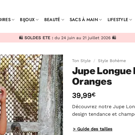
IRES
BIJOUX
BEAUTÉ
SACS À MAIN
LIFESTYLE
🛍️
SOLDES ETE :
du 24 juin au 21 juillet 2026 🛍️
Ton Style
/
Style Bohème
Jupe Longue 
Oranges
39,99
€
Découvrez notre Jupe Lon
design tendance et champ
> Guide des tailles