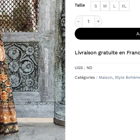
Taille
S
M
L
XL
quantité de Jupe Longue Boh
A
Livraison gratuite en Fran
UGS :
ND
Catégories :
Maison
,
Style Bohèm