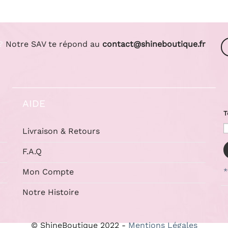
?
Notre SAV te répond au
contact@shineboutique.fr
AIDE
T
Livraison & Retours
F.A.Q
Mon Compte
*
Notre Histoire
© ShineBoutique 2022 -
Mentions Légales