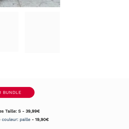
U BUNDLE
s Taille: S
-
39,99
€
 couleur: paille
-
19,90
€