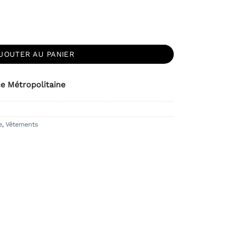
ème Noire Fleurs Oranges
JOUTER AU PANIER
ce Métropolitaine
e
,
Vêtements