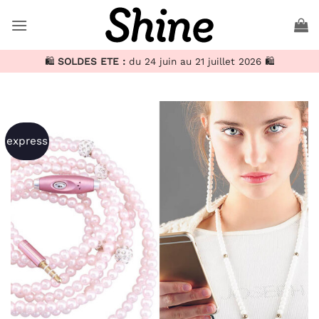
Passer
au
contenu
🛍️
SOLDES ETE :
du 24 juin au 21 juillet 2026 🛍️
express