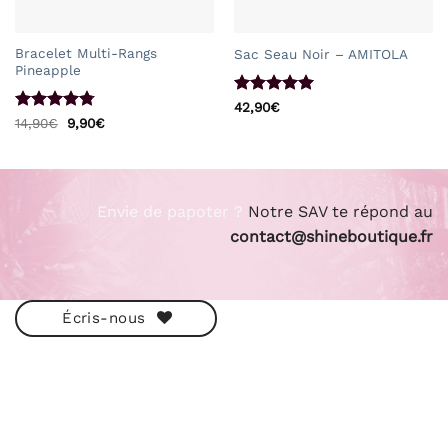
Bracelet Multi-Rangs
Sac Seau Noir – AMITOLA
Pineapple
Note
4.93
42,90
€
sur 5
Note
4.75
Le
Le
14,90
€
9,90
€
prix
prix
sur 5
initial
actuel
était :
est :
14,90€.
9,90€.
Envie de papoter ?
Notre SAV te répond au
contact@shineboutique.fr
Écris-nous
ESHOP