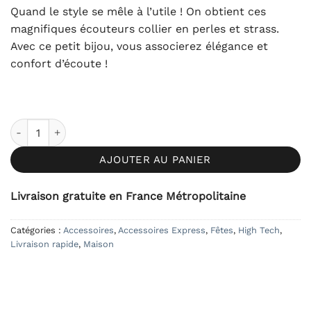
notations
Quand le style se mêle à l’utile ! On obtient ces
client
magnifiques écouteurs collier en perles et strass.
Avec ce petit bijou, vous associerez élégance et
confort d’écoute !
quantité de Écouteurs Collier
AJOUTER AU PANIER
Livraison gratuite en France Métropolitaine
Catégories :
Accessoires
,
Accessoires Express
,
Fêtes
,
High Tech
,
Livraison rapide
,
Maison