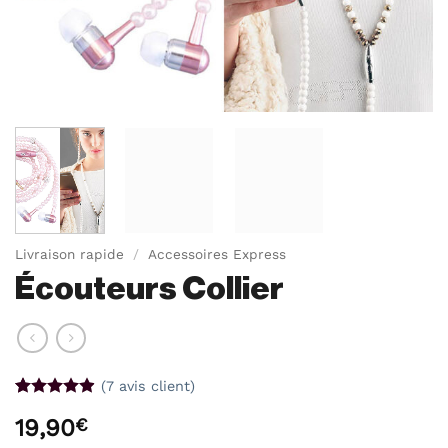
Livraison rapide
/
Accessoires Express
Écouteurs Collier
(
7
avis client)
Noté
7
4.86
19,90
€
sur 5 basé
sur