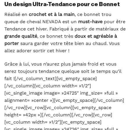
Un design Ultra-Tendance pour ce Bonnet
Réalisé en
crochet et à la main
, ce bonnet trou
queue de cheval NEVADA est un
must-have
pour être
Tendance cet hiver. Fabriqué à partir de matériaux de
grande qualité
, ce bonnet très
doux et agréable à
porter
saura garder votre tête bien au chaud. Vous
allez adorer sortir cet hiver !
Grâce à lui, vous n’aurez plus jamais froid et vous
serez toujours tendance quelque soit le temps qu’il
fait ![/vc_column_text][vc_empty_space]
[/vc_column][vc_column width= »1/2″]
[vc_single_image image= »24725″ img_size= »full »
alignment= »center »][vc_empty_space][/vc_column]
[/vc_row][vc_row][vc_column][vc_empty_space
height= »42px »][/vc_column][/vc_row][vc_row]
[vc_column width= »1/2″][vc_empty_space]
[vc_single_image image= »24726″ img_size= »full »