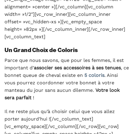
alignment= »center »][/vc_column][vc_column
width= »1/2″][vc_row_inner][vc_column_inner
offset= »vc_hidden-xs »][vc_empty_space
height= »82px »][/vc_column_inner][/vc_row_inner]
[vc_column_text]
Un Grand Choix de Coloris
Parce que nous savons, que pour les femmes, il est
important d’
associer ses accessoires à ses tenues
, ce
bonnet queue de cheval existe en
5 coloris
. Ainsi
vous pourrez coordonner votre bonnet à votre
manteau du jour sans aucun dilemme.
Votre look
sera parfait
!
Il ne reste plus qu’à choisir celui que vous allez
porter aujourd’hui ![/vc_column_text]
[vc_empty_space][/vc_column][/vc_row][vc_row]
[vc_column][vc_empty_space height= »42px »]