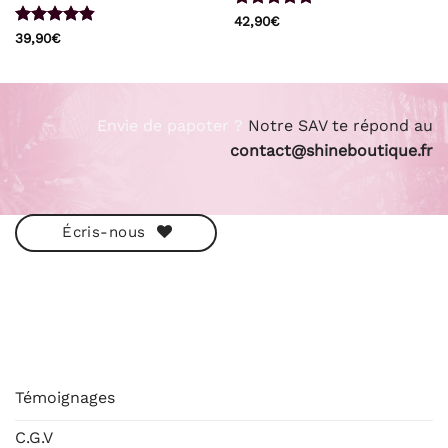
Note
4.93
42,90
€
sur 5
Note
4.8
39,90
€
sur 5
Envie de papoter ?
Notre SAV te répond au
contact@shineboutique.fr
Écris-nous
ESHOP
Témoignages
C.G.V