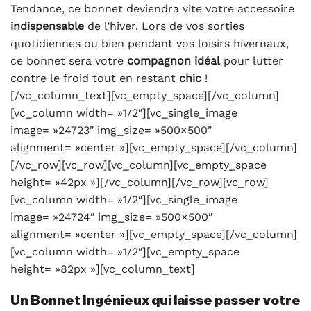
Tendance, ce bonnet deviendra vite votre accessoire
indispensable
de l’hiver. Lors de vos sorties
quotidiennes ou bien pendant vos loisirs hivernaux,
ce bonnet sera votre
compagnon idéal
pour lutter
contre le froid tout en restant
chic
!
[/vc_column_text][vc_empty_space][/vc_column]
[vc_column width= »1/2″][vc_single_image
image= »24723″ img_size= »500×500″
alignment= »center »][vc_empty_space][/vc_column]
[/vc_row][vc_row][vc_column][vc_empty_space
height= »42px »][/vc_column][/vc_row][vc_row]
[vc_column width= »1/2″][vc_single_image
image= »24724″ img_size= »500×500″
alignment= »center »][vc_empty_space][/vc_column]
[vc_column width= »1/2″][vc_empty_space
height= »82px »][vc_column_text]
Un Bonnet Ingénieux qui laisse passer votre