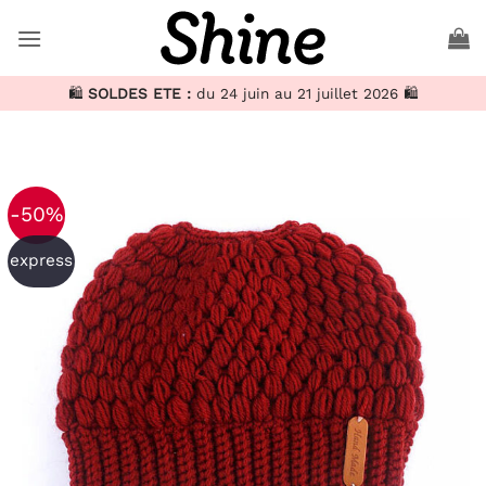
Passer
au
contenu
🛍️
SOLDES ETE :
du 24 juin au 21 juillet 2026 🛍️
-50%
express