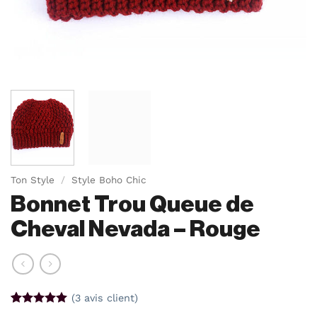
Ton Style
/
Style Boho Chic
Bonnet Trou Queue de
Cheval Nevada – Rouge
(
3
avis client)
Noté
3
5
sur