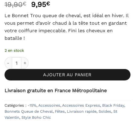
Le
Le
19,90
€
9,95
€
5 basé sur
notations
prix
prix
client
Le Bonnet Trou queue de cheval, est idéal en hiver. Il
initial
actuel
vous permet d’avoir chaud à la tête tout en gardant
était :
est :
votre coiffure impeccable. Fini les cheveux en
19,90€.
9,95€.
bataille !
2 en stock
quantité de Bonnet Trou Queue de Cheval Nevada - Rouge
AJOUTER AU PANIER
Livraison gratuite en France Métropolitaine
Catégories :
-15%
,
Accessoires
,
Accessoires Express
,
Black Friday
,
Bonnets Queue de Cheval
,
Fêtes
,
Livraison rapide
,
Soldes
,
St
Valentin
,
Style Boho Chic