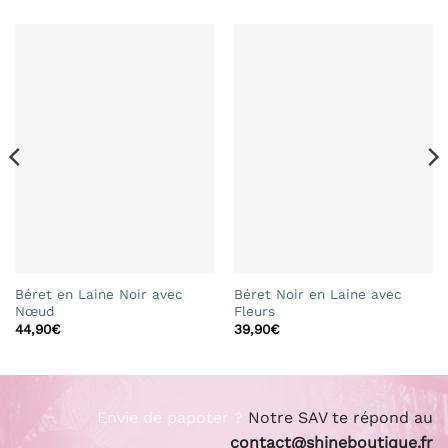
Béret en Laine Noir avec
Béret Noir en Laine avec
Nœud
Fleurs
44,90
€
39,90
€
Envie de papoter ?
Notre SAV te répond au
contact@shineboutique.fr