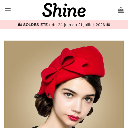
Passer
au
contenu
🛍️
SOLDES ETE :
du 24 juin au 21 juillet 2026 🛍️