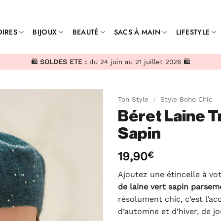
IRES
BIJOUX
BEAUTÉ
SACS À MAIN
LIFESTYLE
🛍️
SOLDES ETE :
du 24 juin au 21 juillet 2026 🛍️
Ton Style
/
Style Boho Chic
Béret Laine T
Sapin
19,90
€
Ajoutez une étincelle à vo
de laine vert sapin parsemé
résolument chic, c’est l’ac
d’automne et d’hiver, de j