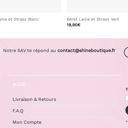
+
aine et Strass Blanc
Béret Laine et Strass Vert
19,90
€
?
Notre SAV te répond au
contact@shineboutique.fr
AIDE
T
Livraison & Retours
F.A.Q
Mon Compte
*