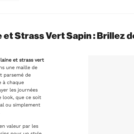
 et Strass Vert Sapin : Brillez d
laine et strass vert
ns une maille de
ent parsemé de
re à chaque
ayer les journées
 look, que ce soit
ial ou simplement
.
en valeur par les
rins pour un style