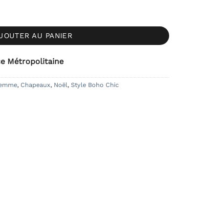
tée et Strass Vert Sapin
JOUTER AU PANIER
ce Métropolitaine
Femme
,
Chapeaux
,
Noël
,
Style Boho Chic