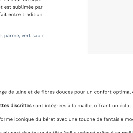
et est sublimée par
fait entre tradition
e, parme, vert sapin
ge de laine et de fibres douces pour un confort optimal 
ettes discrètes
sont intégrées à la maille, offrant un éclat 
orme iconique du béret avec une touche de fantaisie mo
 plupart des tours de tête (taille unique) grâce à sa mail