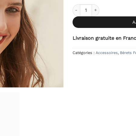
quantité de Béret Laine Trico
A
Livraison gratuite en Fran
Catégories :
Accessoires
,
Bérets 