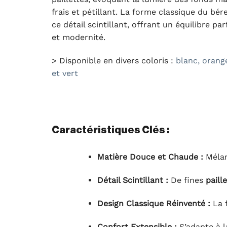
frais et pétillant. La forme classique du bér
ce détail scintillant, offrant un équilibre par
et modernité.
> Disponible en divers coloris :
blanc, orang
et vert
Caractéristiques Clés :
Matière Douce et Chaude :
Mélan
Détail Scintillant :
De fines
paill
Design Classique Réinventé :
La f
Confort Extensible :
S’adapte à la