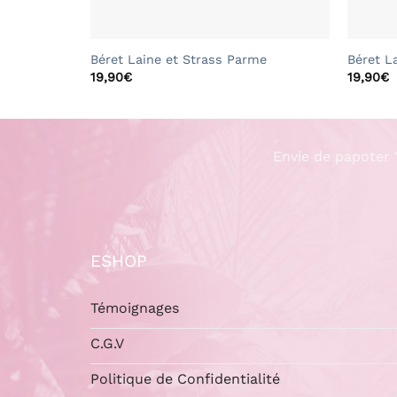
+
+
Béret Laine et Strass Parme
Béret L
19,90
€
19,90
€
Envie de papoter 
ESHOP
Témoignages
C.G.V
Politique de Confidentialité