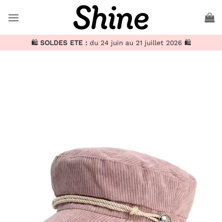
Passer
au
contenu
🛍️
SOLDES ETE :
du 24 juin au 21 juillet 2026 🛍️