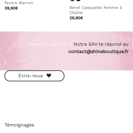
Feutre Marron
Béret Casquette Femme à
39,90
€
Chaîne
29,90
€
Envie de papoter ?
Notre SAV te répond au
contact@shineboutique.fr
Écris-nous
ESHOP
Témoignages