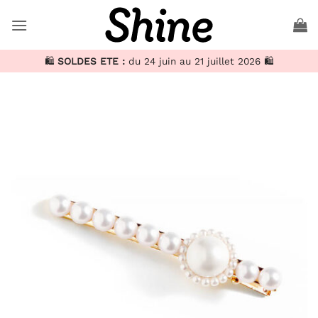
Passer
au
contenu
🛍️
SOLDES ETE :
du 24 juin au 21 juillet 2026 🛍️