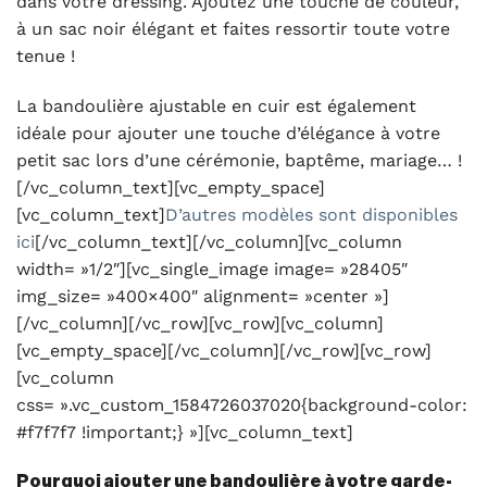
dans votre dressing. Ajoutez une touche de couleur,
à un sac noir élégant et faites ressortir toute votre
tenue !
La bandoulière ajustable en cuir est également
idéale pour ajouter une touche d’élégance à votre
petit sac lors d’une cérémonie, baptême, mariage… !
[/vc_column_text][vc_empty_space]
[vc_column_text]
D’autres modèles sont disponibles
ici
[/vc_column_text][/vc_column][vc_column
width= »1/2″][vc_single_image image= »28405″
img_size= »400×400″ alignment= »center »]
[/vc_column][/vc_row][vc_row][vc_column]
[vc_empty_space][/vc_column][/vc_row][vc_row]
[vc_column
css= ».vc_custom_1584726037020{background-color:
#f7f7f7 !important;} »][vc_column_text]
Pourquoi ajouter une bandoulière à votre garde-