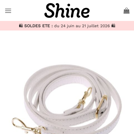
Passer
au
contenu
🛍️
SOLDES ETE :
du 24 juin au 21 juillet 2026 🛍️