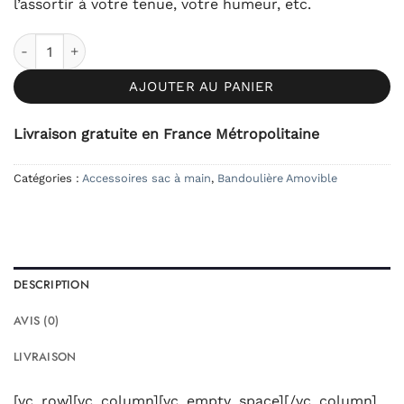
l’assortir à votre tenue, votre humeur, etc.
quantité de Bandoulière ajustable en cuir - Blanche
AJOUTER AU PANIER
Livraison gratuite en France Métropolitaine
Catégories :
Accessoires sac à main
,
Bandoulière Amovible
DESCRIPTION
AVIS (0)
LIVRAISON
[vc_row][vc_column][vc_empty_space][/vc_column]