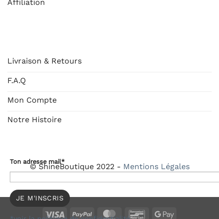
Affiliation
AIDE
Livraison & Retours
F.A.Q
Mon Compte
Notre Histoire
Ton adresse mail*
© ShineBoutique 2022 -
Mentions Légales
Visa
PayPal
MasterCard
Bancontact
Google
*voir la politique de confidentialité