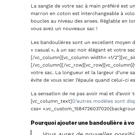
La sangle de votre sac à main préféré est un
marron en coton est interchangeable à volo
boucles au niveau des anses. Réglable en lon
vous avez un nouveaux sac !
Les bandoulières sont un excellent moyen de
« casual », à un sac noir élégant et votre s
[/vc_column][vc_column width= »1/2″][vc_s
[/vc_column][/vc_row][vc_row][vc_column][v
votre sac. La longueur et la largeur d’une s
évite de vous scier l’épaule quand celui-ci es
La sensation de ne pas avoir mal et d’avoir 
[vc_column_text]
D’autres modèles sont disp
css= ».vc_custom_1584726037020{background
Pourquoi ajouter une bandoulière à vo
Vous aurez de nouvelles possibil