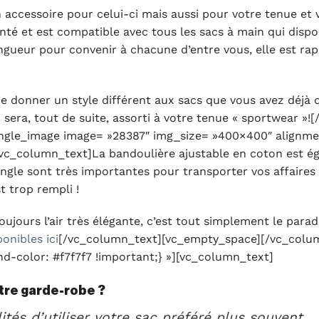
 accessoire pour celui-ci mais aussi pour votre tenue et 
nté et est compatible avec tous les sacs à main qui disp
gueur pour convenir à chacune d’entre vous, elle est rapid
 donner un style différent aux sacs que vous avez déjà 
ac sera, tout de suite, assorti à votre tenue « sportwear 
ingle_image image= »28387″ img_size= »400×400″ alignme
c_column_text]La bandoulière ajustable en coton est ég
angle sont très importantes pour transporter vos affaires
t trop rempli !
toujours l’air très élégante, c’est tout simplement le pa
onibles ici
[/vc_column_text][vc_empty_space][/vc_colu
-color: #f7f7f7 !important;} »][vc_column_text]
tre garde-robe ?
ités d’utiliser votre sac préféré plus souvent.