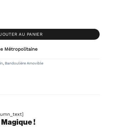
table en Coton - Rayée Marron
JOUTER AU PANIER
ce Métropolitaine
in
,
Bandoulière Amovible
lumn_text]
 Magique !