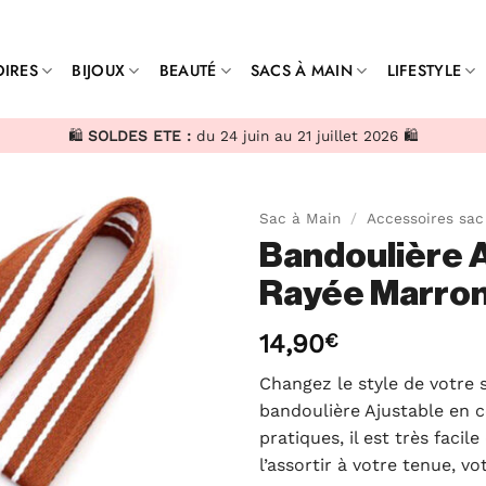
IRES
BIJOUX
BEAUTÉ
SACS À MAIN
LIFESTYLE
🛍️
SOLDES ETE :
du 24 juin au 21 juillet 2026 🛍️
Sac à Main
/
Accessoires sac
Bandoulière A
Rayée Marro
14,90
€
Changez le style de votre 
bandoulière Ajustable en c
pratiques, il est très faci
l’assortir à votre tenue, v