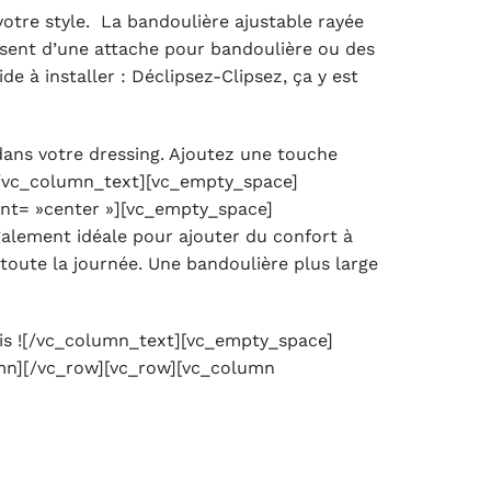
votre style. La bandoulière ajustable rayée
osent d’une attache pour bandoulière ou des
e à installer : Déclipsez-Clipsez, ça y est
dans votre dressing. Ajoutez une touche
»![/vc_column_text][vc_empty_space]
nt= »center »][vc_empty_space]
alement idéale pour ajouter du confort à
 toute la journée. Une bandoulière plus large
radis ![/vc_column_text][vc_empty_space]
mn][/vc_row][vc_row][vc_column