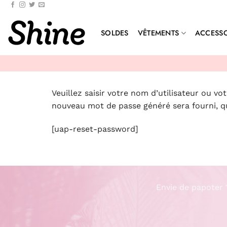
Passer
au
contenu
SOLDES
VÊTEMENTS
ACCESSO
Veuillez saisir votre nom d’utilisateur ou v
nouveau mot de passe généré sera fourni, q
[uap-reset-password]
Envie de papoter 