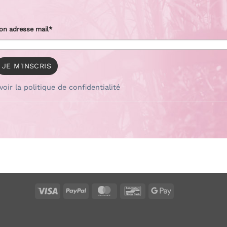
on adresse mail*
voir la politique de confidentialité
Visa
PayPal
MasterCard
Bancontact
Google
Pay